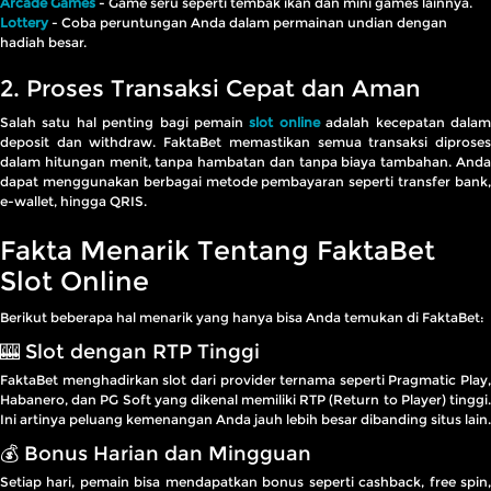
Arcade Games
- Game seru seperti tembak ikan dan mini games lainnya.
Lottery
- Coba peruntungan Anda dalam permainan undian dengan
hadiah besar.
2. Proses Transaksi Cepat dan Aman
Salah satu hal penting bagi pemain
slot online
adalah kecepatan dala
deposit dan withdraw. FaktaBet memastikan semua transaksi diproses
dalam hitungan menit, tanpa hambatan dan tanpa biaya tambahan. Anda
dapat menggunakan berbagai metode pembayaran seperti transfer bank,
e-wallet, hingga QRIS.
Fakta Menarik Tentang FaktaBet
Slot Online
Berikut beberapa hal menarik yang hanya bisa Anda temukan di FaktaBet:
🎰 Slot dengan RTP Tinggi
FaktaBet menghadirkan slot dari provider ternama seperti Pragmatic Play,
Habanero, dan PG Soft yang dikenal memiliki RTP (Return to Player) tinggi.
Ini artinya peluang kemenangan Anda jauh lebih besar dibanding situs lain.
💰 Bonus Harian dan Mingguan
Setiap hari, pemain bisa mendapatkan bonus seperti cashback, free spin,