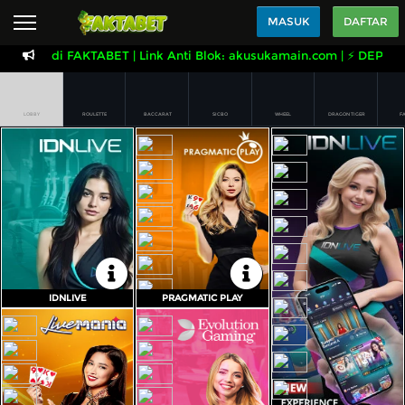
MASUK
DAFTAR
datang di FAKTABET | Link Anti Blok: akusukamain.com | ⚡ DEPOSIT
Beranda
Sports
BARU
PROMO
LOBBY
ROULETTE
BACCARAT
SICBO
WHEEL
DRAGON TIGER
F
Meja
Min
Max
Meja
Min
Max
Meja
Min
Max
Live Casino
BARU
Baccarat
5Rb
5Jt
Baccarat
1Rb
5Jt
Baccarat
1Rb
5Jt
Roulette
1Rb
20Jt
Dragon Tiger
1Rb
5Jt
Sicbo
2Rb
25Jt
Dragon Tiger
1Rb
5Jt
Roulette
1Rb
5Jt
IDNPoker
BARU
Blackjack
10Rb
50Jt
Sicbo
1Rb
5Jt
Wheel
1Rb
1Jt
Roulette
1Rb
5Jt
Special Games
1Rb
5Jt
Dragon Tiger
5Rb
5Jt
Slots
Sicbo
1Rb
5Jt
PROMO
Special Games
1Rb
5Jt
DAFTAR
MASUK
DAFTAR
MASUK
IDNLIVE
BARU
KEMBALI
KEMBALI
Stream N Spin
IDNLIVE
PRAGMATIC PLAY
IDNLIVE
PRAGMATIC PLAY
Meja
Min
Max
Meja
Min
Max
Arcade
PROMO
Baccarat
5Rb
5Jt
Roulette
1Rb
20Jt
Roulette
1Rb
20Jt
Baccarat
2Rb
10Jt
Sicbo
2Rb
25Jt
Sicbo
2Rb
10Jt
Blackjack
10Rb
50Jt
Dragon Tiger
10Rb
10Jt
Table Games
Wheel
1Rb
1Jt
Blackjack
10Rb
20Jt
Dragon Tiger
5Rb
5Jt
Wheel
1Rb
10Jt
Lottery
BARU
PROMO