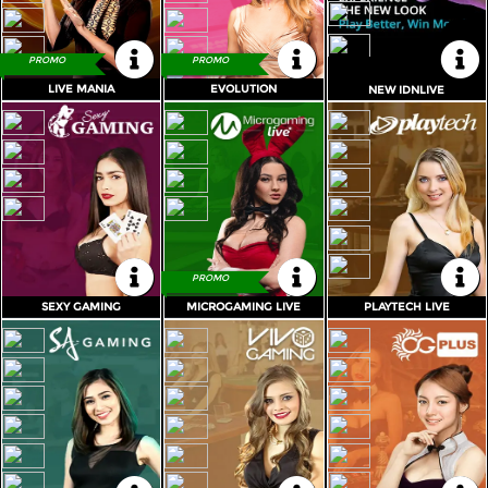
DAFTAR
MASUK
DAFTAR
MASUK
DAFTAR
MASUK
IDNRaffle
KEMBALI
KEMBALI
KEMBALI
PROMO
PROMO
LIVE MANIA
EVOLUTION
Referral
LIVE MANIA
EVOLUTION
NEW IDNLIVE
Meja
Min
Max
Meja
Min
Max
Meja
Min
Max
NEW IDNLIVE
Roulette
2Rb
20Jt
Roulette
1Rb
5Jt
Promosi
Baccarat
10Rb
30Jt
Sicbo
2Rb
2Jt
Baccarat
10Rb
7,5Jt
Dragon Tiger
10Rb
30Jt
Baccarat
1Rb
20Jt
Dragon Tiger
10Rb
7,5Jt
Blackjack
10Rb
20Jt
Sicbo
10Rb
30Jt
Hubungi Kami
Blackjack
25Rb
2,5Jt
Dragon Tiger
10Rb
1Jt
Roulette
10Rb
30Jt
Sicbo
1Rb
5Jt
Special Games
1Rb
10Jt
Live Chat
DAFTAR
MASUK
DAFTAR
MASUK
DAFTAR
MASUK
Pengaduan Customer
KEMBALI
KEMBALI
KEMBALI
PROMO
SEXY GAMING
MICROGAMING LIVE
PLAYTECH LIVE
SEXY GAMING
MICROGAMING LIVE
PLAYTECH LIVE
Pilih Bahasa:
Meja
Min
Max
Meja
Min
Max
Meja
Min
Max
Baccarat
1Rb
10Jt
Baccarat
1Rb
30Jt
Baccarat
5Rb
30Jt
Dragon Tiger
1Rb
10Jt
Dragon Tiger
1Rb
30Jt
Roulette
1Rb
30Jt
Roulette
1Rb
10Jt
Roulette
1Rb
30Jt
Blackjack
250Rb
30Jt
Wheel
1Rb
10Jt
Sicbo
1Rb
30Jt
Special Games
10Rb
30Jt
Special Games
1Rb
10Jt
MASUK
DAFTAR
DAFTAR
MASUK
DAFTAR
MASUK
DAFTAR
MASUK
&copy; FaktaBet - Situs Judi Online Slot