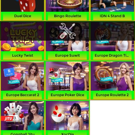
Duel Dice
Bingo Roulette
IDN 4 Stand B
Lucky Twist
Europe Suwit
Europe Dragon Tiger
Europe Baccarat 2
Europe Poker Dice
Europe Roulette 2
Gongball Jitu
XocDia