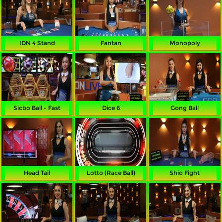
Terpercaya dan Gampang Menang. Hak Cipta
Dilindungi.
IDN 4 Stand
Fantan
Monopoly
Sicbo Ball - Fast
Dice 6
Gong Ball
Head Tail
Lotto (Race Ball)
Shio Fight