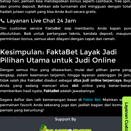
Setiap hari, pemain bisa mendapatkan bonus seperti cashback, free spin,
dan promo deposit. Bahkan ada turnamen slot mingguan dengan total
hadiah jutaan rupiah yang bisa Anda ikuti secara gratis.
📞 Layanan Live Chat 24 Jam
Tim customer service FaktaBet siap membantu Anda kapan pun
dibutuhkan. Baik untuk pertanyaan teknis, kendala deposit, maupun
permintaan bonus, semua akan dilayani dengan cepat dan ramah.
Kesimpulan: FaktaBet Layak Jadi
Pilihan Utama untuk Judi Online
Dengan semua fitur yang ditawarkan, mulai dari pilihan game yang
lengkap, sistem keamanan terjamin, hingga layanan pelanggan 24 jam,
tidak salah jika FaktaBet disebut sebagai
situs judi online terpercaya
. Bag
Anda yang sedang mencari situs
slot
online yang benar-benar
memberikan hasil nyata,
FaktaBet
adalah jawabannya.
Segera daftar dan raih kemenangan besar di
Fakta Bet
. Mainkan semu
permainan favorit Anda sekarang juga dan jadilah bagian dari komunitas
pemain yang beruntung!
Support By