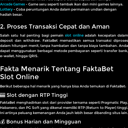
Arcade Games
- Game seru seperti tembak ikan dan mini games lainnya.
Lottery
- Coba peruntungan Anda dalam permainan undian dengan
hadiah besar.
2. Proses Transaksi Cepat dan Aman
Salah satu hal penting bagi pemain
slot online
adalah kecepatan dala
deposit dan withdraw. FaktaBet memastikan semua transaksi diproses
dalam hitungan menit, tanpa hambatan dan tanpa biaya tambahan. Anda
dapat menggunakan berbagai metode pembayaran seperti transfer bank,
e-wallet, hingga QRIS.
Fakta Menarik Tentang FaktaBet
Slot Online
Berikut beberapa hal menarik yang hanya bisa Anda temukan di FaktaBet:
🎰 Slot dengan RTP Tinggi
FaktaBet menghadirkan slot dari provider ternama seperti Pragmatic Play,
Habanero, dan PG Soft yang dikenal memiliki RTP (Return to Player) tinggi.
Ini artinya peluang kemenangan Anda jauh lebih besar dibanding situs lain.
💰 Bonus Harian dan Mingguan